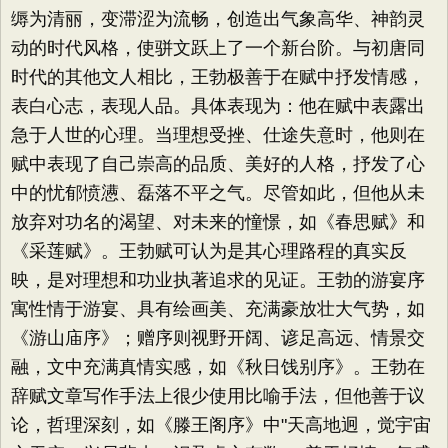
缛为清丽，变滞涩为流畅，创造出气象高华、神韵灵
动的时代风格，使骈文跃上了一个新台阶。与初唐同
时代的其他文人相比，王勃极善于在赋中抒发情感，
表白心志，表现人品。具体表现为：他在赋中表露出
急于人世的心理。当理想受挫、仕途失意时，他则在
赋中表现了自己崇高的品质、美好的人格，抒发了心
中的忧郁愤懑、磊落不平之气。尽管如此，但他从未
放弃对功名的渴望、对未来的憧憬，如《春思赋》和
《采莲赋》。王勃赋可认为是其心理路程的真实反
映，是对理想和功业执著追求的见证。王勃的游宴序
寓性情于游宴、具有绘画美、充满豪放壮大气势，如
《游山庙序》；赠序则视野开阔、谚足高远、情景交
融，文中充满真情实感，如《秋日饯别序》。王勃在
辞赋文章写作手法上很少使用比喻手法，但他善于议
论，哲理深刻，如《滕王阁序》中"天高地迥，觉宇宙