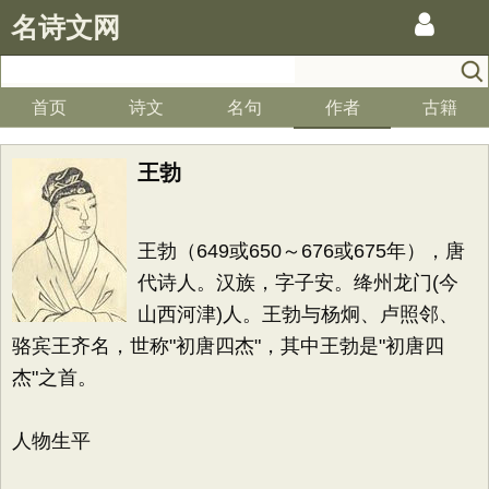
名诗文网
首页
诗文
名句
作者
古籍
王勃
王勃（649或650～676或675年），唐
代诗人。汉族，字子安。绛州龙门(今
山西河津)人。王勃与杨炯、卢照邻、
骆宾王齐名，世称"初唐四杰"，其中王勃是"初唐四
杰"之首。
人物生平