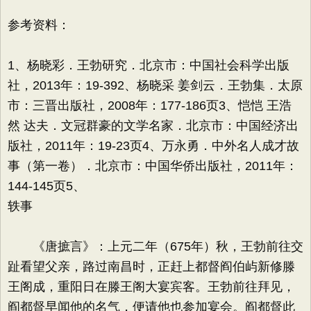
参考资料：
1、杨晓彩．王勃研究．北京市：中国社会科学出版
社，2013年：19-392、杨晓采 姜剑云．王勃集．太原
市：三晋出版社，2008年：177-186页3、恺恺 王浩
然 达夫．文冠群豪的文学名家．北京市：中国经济出
版社，2011年：19-23页4、万永勇．中外名人成才故
事（第一卷）．北京市：中国华侨出版社，2011年：
144-145页5、
轶事
《唐摭言》：上元二年（675年）秋，王勃前往交
趾看望父亲，路过南昌时，正赶上都督阎伯屿新修滕
王阁成，重阳日在滕王阁大宴宾客。王勃前往拜见，
阎都督早闻他的名气，便请他也参加宴会。阎都督此