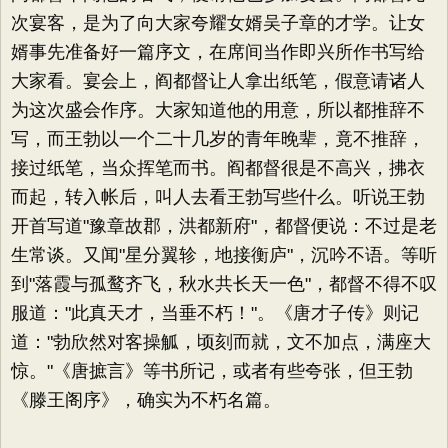
次宴客，是为了向大家夸耀女婿吴子章的才学。让女
婿事先准备好一篇序文，在席间当作即兴所作书写给
大家看。宴会上，阎都督让人拿出纸笔，假意请诸人
为这次盛会作序。大家知道他的用意，所以都推辞不
写，而王勃以一个二十几岁的青年晚辈，竟不推辞，
接过纸笔，当众挥笔而书。阎都督很是不高兴，拂衣
而起，转入帐后，叫人去看王勃写些什么。听说王勃
开首写道"豫章故郡，洪都新府"，都督便说：不过是老
生常谈。又闻"星分翼轸，地接衡庐"，沉吟不语。等听
到"落霞与孤鹜齐飞，秋水共长天一色"，都督不得不叹
服道："此真天才，当垂不朽！"。《唐才子传》则记
道："勃欣然对客操觚，顷刻而就，文不加点，满座大
惊。"《唐摭言》等书所记，或者有些夸张，但王勃
《滕王阁序》，确实为不朽名篇。