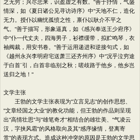
之无穷；兴尽悲来，识盈虚之有数。"善于抒情，气盛
情深，如《夏日诸公见寻访诗序》中"天地不仁，造化
无力。授仆以幽忧孤愤之性，禀仆以耿介不平之
气。"善于描写，形象逼真，如《感兴奉送王少府序》
中"仆一代丈夫，四海男子，衫襟缓带，拟贮鸣琴，衣
袖阀裁，用安书卷。"善于运用递进和逆接句式，如
《越州永兴李明府宅送萧三还齐州序》中"况乎泣穷途
于白首¨引，白首非临别之秋；嗟歧路于他乡，他乡岂
送归之地！"
文学主张
王勃的文学主张表现为"立言见志"的创作思想、
"文章经国之大业"的教化功能，但王勃的作品则呈现
出"高情壮思"与"雄笔奇才"相结合的雄壮美、"气凌云
汉，字挟风霜"的风格取向及其"感序缘情，登离寄
赏"的表现方式。造成这种冲突的原因是王勃的文学思