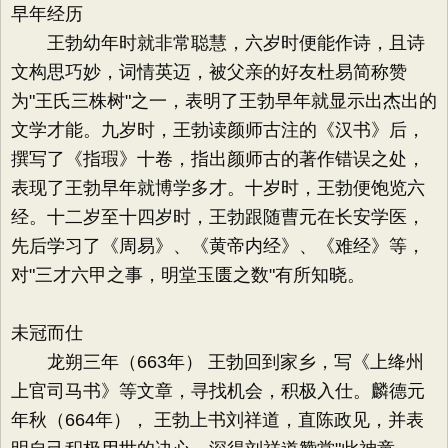
早年经历
王勃幼年时就非常聪慧，六岁时便能作诗，且诗
文构思巧妙，词情英迈，被父亲的好友杜易简称赞
为"王氏三株树"之一，表明了王勃早年就显示出杰出的
文学才能。九岁时，王勃读颜师古注的《汉书》后，
撰写了《指瑕》十卷，指出颜师古的著作错误之处，
表现了王勃早年就博学多才。十岁时，王勃便饱览六
经。十二岁至十四岁时，王勃跟随曹元在长安学医，
先后学习了《周易》、《黄帝内经》、《难经》等，
对"三才六甲之事，明堂玉匮之数"有所知晓。
未冠而仕
龙朔三年（663年） 王勃回到家乡，写《上绛州
上官司马书》等文章，寻找机会，积极入仕。麟德元
年秋（664年）， 王勃上书刘祥道，直陈政见，并表