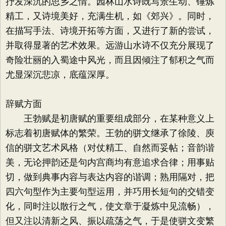
抒发深沉的思乡之情。园林山水诗既写景生动、锤炼
精工，又诗境美好，充满生机，如《郊兴》。同时，
在描写手法、诗境开拓等方面，又进行了新的尝试，
并取得显著的艺术效果。远游山水诗不仅充分展现了
奇险壮丽的入蜀途中风光，而且因倾注了郁积之气而
尤显深沉悲凉，底蕴深厚。
辞赋方面
王勃赋是初唐赋的重要组成部分，在某种意义上
标志着初唐赋体的繁荣。王勃的骈文继承了徐陵、庾
信的骈文艺术风格（对仗精工、自然而妥帖；音韵谐
美，无论押韵还是句内宫商均有意追求合律；用事贴
切，做到典事内容与表达内容的谐调；熟用隔对，把
四六句型作为主要句型运用，并巧用长短句的交错变
化，同时注以散行之气，使文章于凝炼中见流畅），
但又注以清新之风、振以疏荡之气，于是使骈文变繁