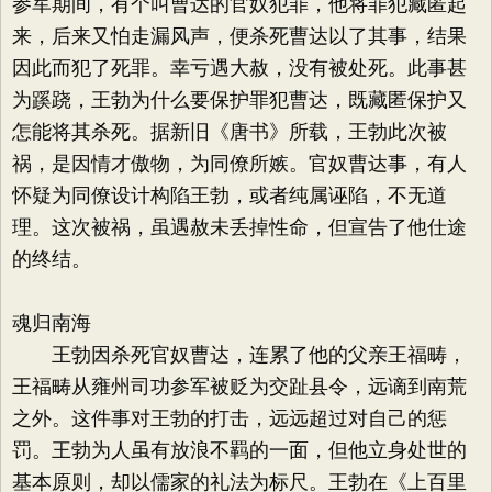
参军期间，有个叫曹达的官奴犯罪，他将罪犯藏匿起
来，后来又怕走漏风声，便杀死曹达以了其事，结果
因此而犯了死罪。幸亏遇大赦，没有被处死。此事甚
为蹊跷，王勃为什么要保护罪犯曹达，既藏匿保护又
怎能将其杀死。据新旧《唐书》所载，王勃此次被
祸，是因情才傲物，为同僚所嫉。官奴曹达事，有人
怀疑为同僚设计构陷王勃，或者纯属诬陷，不无道
理。这次被祸，虽遇赦未丢掉性命，但宣告了他仕途
的终结。
魂归南海
王勃因杀死官奴曹达，连累了他的父亲王福畴，
王福畴从雍州司功参军被贬为交趾县令，远谪到南荒
之外。这件事对王勃的打击，远远超过对自己的惩
罚。王勃为人虽有放浪不羁的一面，但他立身处世的
基本原则，却以儒家的礼法为标尺。王勃在《上百里