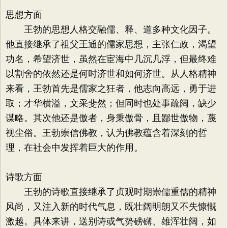
思想方面
王勃的思想人格交融儒、释、道多种文化因子。
他直接继承了祖父王通的儒家思想，主张仁政，渴望
功名，希望济世，虽然在宦海中几沉几浮，但最终难
以割舍的依然还是何时济世和如何济世。从人格精神
来看，王勃首先是儒家之狂者，他志向高远，勇于进
取；才华横溢，文采斐然；但同时也处事疏阔，缺少
谋略。其次他还是傲者，身秉傲骨，且鄙世傲物，蔑
视尘俗。王勃崇信佛教，认为佛教蕴含着深刻的哲
理，在社会中发挥着巨大的作用。
诗歌方面
王勃的诗歌直接继承了贞观时期崇儒重儒的精神
风尚，又注入新的时代气息，既壮阔明朗又不失慷慨
激越。具体来讲，送别诗或气势磅礴、雄浑壮阔，如