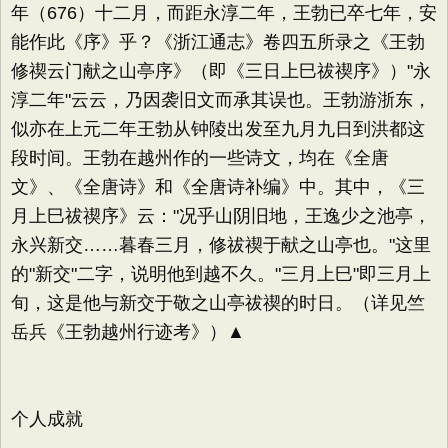
年（676）十二月，而距永淳二年，王勃已卒七年，安
能作此《序》乎？《浙江通志》卷四五所录之《王勃
修禊云门献之山亭序》（即《三日上巳祓禊序》）"永
淳二年"云云，乃因袭旧文而承其误也。王勃游浙东，
似亦在上元二年王勃从钟陵出发至九月九日到洪都这
段时间。王勃在越州作的一些诗文，均在《全唐
文》、《全唐诗》和《全唐诗补编》中。其中，《三
月上巳祓禊序》云："况乎山阴旧地，王逸少之池亭，
永兴新交……暮春三月，修祓禊于献之山亭也。"这里
的"新交"二字，说明他到越不久。"三月上巳"即三月上
旬，这是他与新交于敬之山亭祓禊的时日。（详见竺
岳兵《王勃越州行迹考》）▲
个人成就