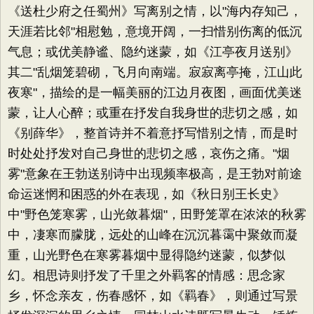
《送杜少府之任蜀州》写离别之情，以"海内存知己，
天涯若比邻"相慰勉，意境开阔，一扫惜别伤离的低沉
气息；或优美静谧、隐约迷蒙，如《江亭夜月送别》
其二"乱烟笼碧砌，飞月向南端。寂寂离亭掩，江山此
夜寒"，描绘的是一幅美丽的江边月夜图，画面优美迷
蒙，让人心醉；或重在抒发自我身世的悲切之感，如
《别薛华》，整首诗并不着意抒写惜别之情，而是时
时处处抒发对自己身世的悲切之感，哀伤之痛。"烟
雾"意象在王勃送别诗中出现频率极高，是王勃对前途
命运迷惘和困惑的外在表现，如《秋日别王长史》
中"野色笼寒雾，山光敛暮烟"，田野笼罩在浓浓的秋雾
中，凄寒而朦胧，远处的山峰在沉沉暮霭中聚敛而凝
重，山光野色在寒雾暮烟中显得隐约迷蒙，似梦似
幻。相思诗则抒发了千里之外羁客的情感：思念家
乡，怀念亲友，伤春感怀，如《羁春》，则通过写景