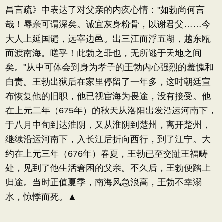
昌言疏》中表达了对父亲的内疚心情："如勃尚何言
哉！辱亲可谓深矣。诚宜灰身粉骨，以谢君父……今
大人上延国谴，远宰边邑。出三江而浮五湖，越东瓯
而渡南海。嗟乎！此勃之罪也，无所逃于天地之间
矣。"从中可体会到身为孝子的王勃内心强烈的羞愧和
自责。王勃出狱后在家里停留了一年多，这时朝廷宣
布恢复他的旧职，他已视宦海为畏途，没有接受。他
在上元二年（675年）的秋天从洛阳出发沿运河南下，
于八月中旬到达淮阴，又从淮阴到楚州，离开楚州，
继续沿运河南下，入长江后折向西行，到了江宁。大
约在上元三年（676年）春夏，王勃已至交趾王福畴
处，见到了他生活窘困的父亲。不久后，王勃便踏上
归途。当时正值夏季，南海风急浪高，王勃不幸溺
水，惊悸而死。▲