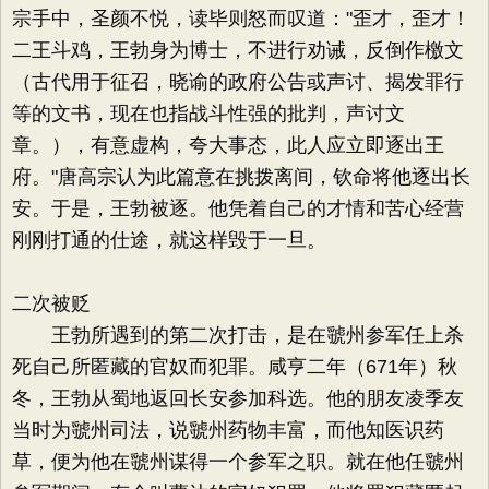
宗手中，圣颜不悦，读毕则怒而叹道："歪才，歪才！
二王斗鸡，王勃身为博士，不进行劝诫，反倒作檄文
（古代用于征召，晓谕的政府公告或声讨、揭发罪行
等的文书，现在也指战斗性强的批判，声讨文
章。），有意虚构，夸大事态，此人应立即逐出王
府。"唐高宗认为此篇意在挑拨离间，钦命将他逐出长
安。于是，王勃被逐。他凭着自己的才情和苦心经营
刚刚打通的仕途，就这样毁于一旦。
二次被贬
王勃所遇到的第二次打击，是在虢州参军任上杀
死自己所匿藏的官奴而犯罪。咸亨二年（671年）秋
冬，王勃从蜀地返回长安参加科选。他的朋友凌季友
当时为虢州司法，说虢州药物丰富，而他知医识药
草，便为他在虢州谋得一个参军之职。就在他任虢州