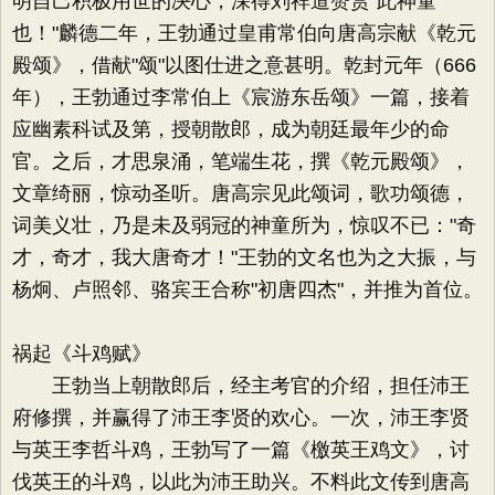
明自己积极用世的决心，深得刘祥道赞赏"此神童
也！"麟德二年，王勃通过皇甫常伯向唐高宗献《乾元
殿颂》，借献"颂"以图仕进之意甚明。乾封元年（666
年），王勃通过李常伯上《宸游东岳颂》一篇，接着
应幽素科试及第，授朝散郎，成为朝廷最年少的命
官。之后，才思泉涌，笔端生花，撰《乾元殿颂》，
文章绮丽，惊动圣听。唐高宗见此颂词，歌功颂德，
词美义壮，乃是未及弱冠的神童所为，惊叹不已："奇
才，奇才，我大唐奇才！"王勃的文名也为之大振，与
杨炯、卢照邻、骆宾王合称"初唐四杰"，并推为首位。
祸起《斗鸡赋》
王勃当上朝散郎后，经主考官的介绍，担任沛王
府修撰，并赢得了沛王李贤的欢心。一次，沛王李贤
与英王李哲斗鸡，王勃写了一篇《檄英王鸡文》，讨
伐英王的斗鸡，以此为沛王助兴。不料此文传到唐高