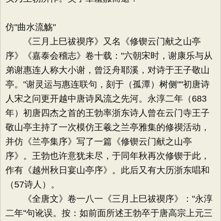
仿"曲水流觞"
《三月上巳祓禊序》又名《修锲云门献之山亭
序》《嘉泰会稽志》卷十载："六朝宋时，谢康乐与从
弟谢惠连人称大小谢，曾泛舟耶溪，对诗于王子敬山
亭。"谢灵运与惠连联句，刻于（孤潭）树侧""初唐诗
人宋之问更开越中唐诗风流之先河。永淳二年（683
年）初唐四杰之首的王勃率浙东诗人曾在云门寺王子
敬山亭主持了一次模仿王羲之兰亭雅集的修禊活动，
并仿《兰亭集序》写了一篇《修锲云门献之山亭
序》。王勃也许意犹未尽，于同年秋再次修锲于此，
作有《越州秋日宴山亭序》。此后又有大历浙东唱和
（57诗人）。
《全唐文》卷一八一《三月上巳祓禊序》："永淳
二年"句讹误。按：如前面所述王勃卒于唐高宗上元三