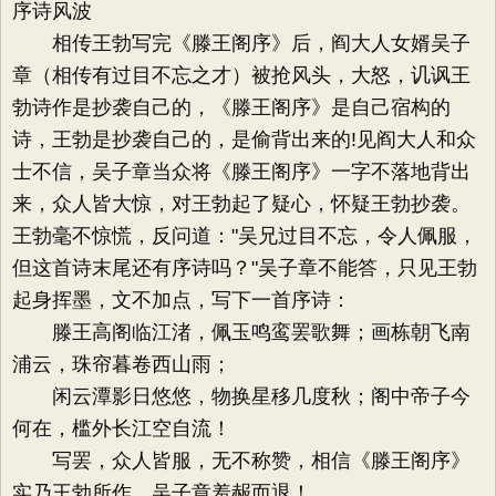
序诗风波
相传王勃写完《滕王阁序》后，阎大人女婿吴子
章（相传有过目不忘之才）被抢风头，大怒，讥讽王
勃诗作是抄袭自己的，《滕王阁序》是自己宿构的
诗，王勃是抄袭自己的，是偷背出来的!见阎大人和众
士不信，吴子章当众将《滕王阁序》一字不落地背出
来，众人皆大惊，对王勃起了疑心，怀疑王勃抄袭。
王勃毫不惊慌，反问道："吴兄过目不忘，令人佩服，
但这首诗末尾还有序诗吗？"吴子章不能答，只见王勃
起身挥墨，文不加点，写下一首序诗：
滕王高阁临江渚，佩玉鸣鸾罢歌舞；画栋朝飞南
浦云，珠帘暮卷西山雨；
闲云潭影日悠悠，物换星移几度秋；阁中帝子今
何在，槛外长江空自流！
写罢，众人皆服，无不称赞，相信《滕王阁序》
实乃王勃所作。吴子章羞赧而退！